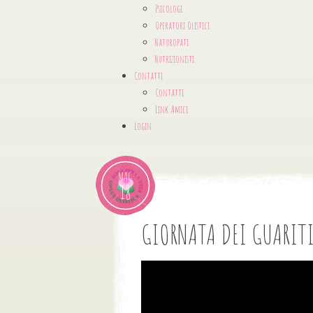
Psicologi
Operatori Olistici
Naturopati
Nutrizionisti
Contatti
Contatti
Link Amici
Login
MAG
18
GIORNATA DEI GUARITI