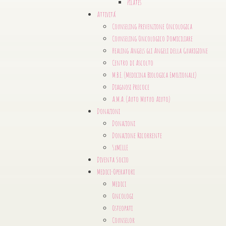
Pilates
Attivitá
Counseling Prevenzione Oncologica
Counseling Oncologico Domiciliare
Healing Angels gli Angeli della Guarigione
Centro di Ascolto
M.B.E. (Medicina Biologica Emozionale)
Diagnosi Precoce
A.M.A. (Auto Mutuo Aiuto)
Donazioni
Donazioni
Donazione Ricorrente
5xMILLE
Diventa Socio
Medici-Operatori
Medici
Oncologi
Osteopati
Counselor