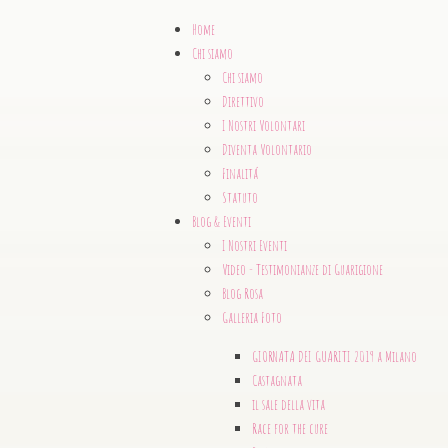
Home
Chi siamo
Chi siamo
Direttivo
I Nostri Volontari
Diventa Volontario
Finalitá
Statuto
Blog & Eventi
I Nostri Eventi
Video - Testimonianze di Guarigione
Blog Rosa
Galleria Foto
GIORNATA DEI GUARITI 2019 a Milano
Castagnata
il sale della vita
Race for the cure