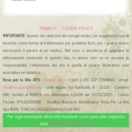
PRIVACY
COOKIE POLICY
IMPORTANTE
: Questo sito web non dà consigli medici, né suggerisce l'uso di
tecniche come forma di trattamento per problemi fisici, per i quali è invece
necessario il parere di un medico. Nel caso si decidesse di applicare le
informazioni contenute in questo sito, lo stesso non se ne assume le
responsabilità. L'intenzione del sito è quella di essere illustrativo, non
esortativo né didattico.
Rosa per la Vita APS
:
Chiama adesso!
cell. (+39) 327 7398810 - email:
info@rosaperlavita.org
- s
ede legale: Via Garibaldi, 8 - 21025 - Comerio
(VA)
Iscritta al RUNTS con determina n.2408 del 15/12/2025
- Codice
Fiscale: 97432300586 -
Bonifico Bancario: Beneficiario: Rosa Per La Vita
Aps IBAN: IT08C0623033220000015136760
Per ogni eventuale altra informazione scrivi pure alla seguente
mail:
info@rosaperlavita.org