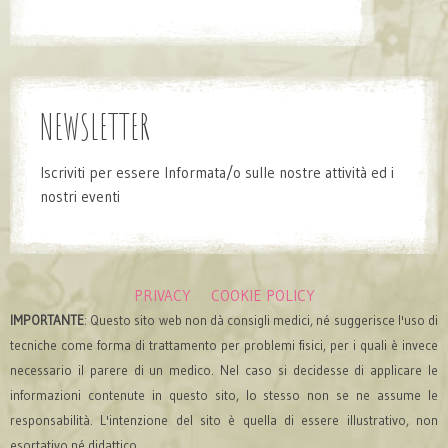
NEWSLETTER
Iscriviti per essere Informata/o sulle nostre attività ed i
nostri eventi
PRIVACY
COOKIE POLICY
IMPORTANTE
: Questo sito web non dà consigli medici, né suggerisce l'uso di
tecniche come forma di trattamento per problemi fisici, per i quali è invece
necessario il parere di un medico. Nel caso si decidesse di applicare le
informazioni contenute in questo sito, lo stesso non se ne assume le
responsabilità. L'intenzione del sito è quella di essere illustrativo, non
esortativo né didattico.