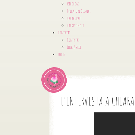
Psicologi
Operatori Olistici
Naturopati
Nutrizionisti
Contatti
Contatti
Link Amici
Login
GEN
18
L'INTERVISTA A CHIARA