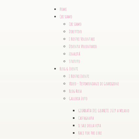
Home
Chi siamo
Chi siamo
Direttivo
I Nostri Volontari
Diventa Volontario
Finalitá
Statuto
Blog & Eventi
I Nostri Eventi
Video - Testimonianze di Guarigione
Blog Rosa
Galleria Foto
GIORNATA DEI GUARITI 2019 a Milano
Castagnata
il sale della vita
Race for the cure