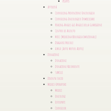
Pilates
Attivitá
Counseling Prevenzione Oncologica
Counseling Oncologico Domiciliare
Healing Angels gli Angeli della Guarigione
Centro di Ascolto
M.B.E. (Medicina Biologica Emozionale)
Diagnosi Precoce
A.M.A. (Auto Mutuo Aiuto)
Donazioni
Donazioni
Donazione Ricorrente
5xMILLE
Diventa Socio
Medici-Operatori
Medici
Oncologi
Osteopati
Counselor