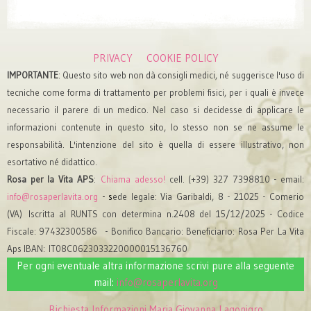
PRIVACY
COOKIE POLICY
IMPORTANTE
: Questo sito web non dà consigli medici, né suggerisce l'uso di
tecniche come forma di trattamento per problemi fisici, per i quali è invece
necessario il parere di un medico. Nel caso si decidesse di applicare le
informazioni contenute in questo sito, lo stesso non se ne assume le
responsabilità. L'intenzione del sito è quella di essere illustrativo, non
esortativo né didattico.
Rosa per la Vita APS
:
Chiama adesso!
cell. (+39) 327 7398810 - email:
info@rosaperlavita.org
- s
ede legale: Via Garibaldi, 8 - 21025 - Comerio
(VA)
Iscritta al RUNTS con determina n.2408 del 15/12/2025
- Codice
Fiscale: 97432300586 -
Bonifico Bancario: Beneficiario: Rosa Per La Vita
Aps IBAN: IT08C0623033220000015136760
Per ogni eventuale altra informazione scrivi pure alla seguente
mail:
info@rosaperlavita.org
Richiesta Informazioni
Maria Giovanna Lagonigro